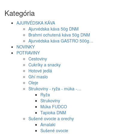
Kategória
AJURVÉDSKA KÁVA
Ajurvédska káva 50g DNM
Brahmi ochutená káva 50g DNM
Ajurvédska káva GASTRO 500g…
NOVINKY
POTRAVINY
Cestoviny
Cukríky a snacky
Hotové jedlá
Ghí maslo
Oleje
Strukoviny - ryža - múka -…
Ryža
Strukoviny
Múka FUDCO
Tapioka DNM
Sušené ovocie a orechy
Amalaki
Sušené ovocie