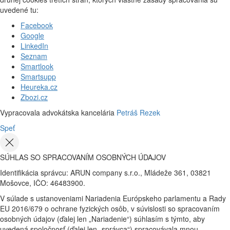
uvedené tu:
Facebook
Google
LinkedIn
Seznam
Smartlook
Smartsupp
Heureka.cz
Zbozi.cz
Vypracovala advokátska kancelária
Petráš Rezek
Speť
SÚHLAS SO SPRACOVANÍM OSOBNÝCH ÚDAJOV
Identifikácia správcu: ARUN company s.r.o., Mládeže 361, 03821
Mošovce, IČO: 46483900.
V súlade s ustanoveniami Nariadenia Európskeho parlamentu a Rady
EU 2016/679 o ochrane fyzických osôb, v súvislosti so spracovaním
osobných údajov (ďalej len „Nariadenie“) súhlasím s týmto, aby
uvedená spoločnosť (ďalej len „správca“) spracovávala mnou