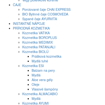
Vegy polievkové korenie
ČAJE
Porciované čaje CHAI EXPRESS
BIO Bylinné čaje COSMOVEDA
Sypané čaje AYURVITA
INSTANTNÉ NÁPOJE
PRÍRODNÁ KOZMETIKA
Kozmetika VATIKA
Kozmetika BOROPLUS
Kozmetika MEDIMIX
Kozmetika PATANJALI
Kozmetika BIOLÚ
Prášková kozmetika
Mydlá tuhé
Kozmetika ESI
Balzam na pery
Mydlá
Aloe vera gély
Oleje
Vlasové šampóny
Kozmetika ALMACABIO
Mydlá
Kozmetika AYUMI