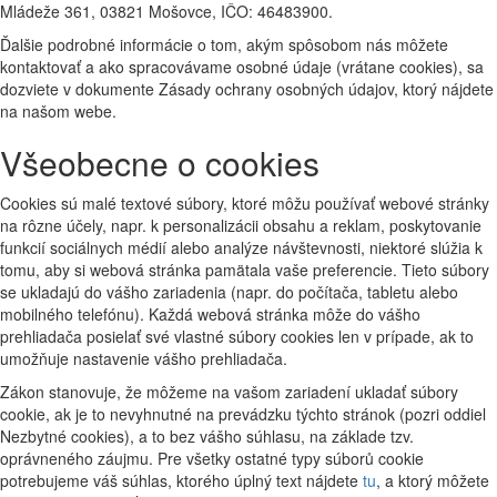
Mládeže 361, 03821 Mošovce, IČO: 46483900.
Ďalšie podrobné informácie o tom, akým spôsobom nás môžete
kontaktovať a ako spracovávame osobné údaje (vrátane cookies), sa
dozviete v dokumente Zásady ochrany osobných údajov, ktorý nájdete
na našom webe.
Všeobecne o cookies
Cookies sú malé textové súbory, ktoré môžu používať webové stránky
na rôzne účely, napr. k personalizácii obsahu a reklam, poskytovanie
funkcií sociálnych médií alebo analýze návštevnosti, niektoré slúžia k
tomu, aby si webová stránka pamätala vaše preferencie. Tieto súbory
se ukladajú do vášho zariadenia (napr. do počítača, tabletu alebo
mobilného telefónu). Každá webová stránka môže do vášho
prehliadača posielať své vlastné súbory cookies len v prípade, ak to
umožňuje nastavenie vášho prehliadača.
Zákon stanovuje, že môžeme na vašom zariadení ukladať súbory
cookie, ak je to nevyhnutné na prevádzku týchto stránok (pozri oddiel
Nezbytné cookies), a to bez vášho súhlasu, na základe tzv.
oprávneného záujmu. Pre všetky ostatné typy súborů cookie
potrebujeme váš súhlas, ktorého úplný text nájdete
tu
, a ktorý môžete