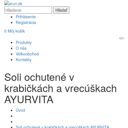
Prihlásenie
Registrácia
0
Môj košík
Produkty
O nás
Veľkoobchod
Kontakty
Soli ochutené v
krabičkách a vrecúškach
AYURVITA
Úvod
Soli ochutené v krabičkách a vrecúškach AYURVITA