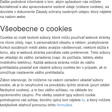
Ďalšie podrobné informácie o tom, akým spôsobom nás môžete
kontaktovať a ako spracovávame osobné údaje (vrátane cookies), sa
dozviete v dokumente Zásady ochrany osobných údajov, ktorý nájdete
na našom webe.
Všeobecne o cookies
Cookies sú malé textové súbory, ktoré môžu používať webové stránky
na rôzne účely, napr. k personalizácii obsahu a reklam, poskytovanie
funkcií sociálnych médií alebo analýze návštevnosti, niektoré slúžia k
tomu, aby si webová stránka pamätala vaše preferencie. Tieto súbory
se ukladajú do vášho zariadenia (napr. do počítača, tabletu alebo
mobilného telefónu). Každá webová stránka môže do vášho
prehliadača posielať své vlastné súbory cookies len v prípade, ak to
umožňuje nastavenie vášho prehliadača.
Zákon stanovuje, že môžeme na vašom zariadení ukladať súbory
cookie, ak je to nevyhnutné na prevádzku týchto stránok (pozri oddiel
Nezbytné cookies), a to bez vášho súhlasu, na základe tzv.
oprávneného záujmu. Pre všetky ostatné typy súborů cookie
potrebujeme váš súhlas, ktorého úplný text nájdete
tu
, a ktorý môžete
kedykoľvek stiahnuť pomocou tohto
formulára
.