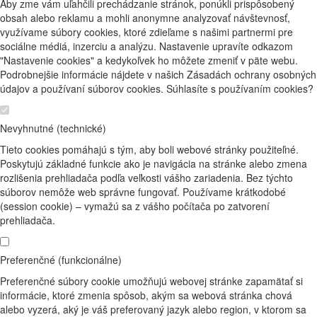
Aby zme vám uľahčili prechádzanie stránok, ponúkli prispôsobený
obsah alebo reklamu a mohli anonymne analyzovať návštevnosť,
využívame súbory cookies, ktoré zdieľame s našimi partnermi pre
sociálne médiá, inzerciu a analýzu. Nastavenie upravíte odkazom
"Nastavenie cookies" a kedykoľvek ho môžete zmeniť v päte webu.
Podrobnejšie informácie nájdete v našich Zásadách ochrany osobných
údajov a používaní súborov cookies. Súhlasíte s používaním cookies?
Nevyhnutné (technické)
Tieto cookies pomáhajú s tým, aby boli webové stránky použiteľné.
Poskytujú základné funkcie ako je navigácia na stránke alebo zmena
rozlišenia prehliadača podľa veľkosti vášho zariadenia. Bez týchto
súborov nemôže web správne fungovať. Používame krátkodobé
(session cookie) – vymažú sa z vášho počítača po zatvorení
prehliadača.
Preferenčné (funkcionálne)
Preferenčné súbory cookie umožňujú webovej stránke zapamätať si
informácie, ktoré zmenia spôsob, akým sa webová stránka chová
alebo vyzerá, aký je váš preferovaný jazyk alebo region, v ktorom sa