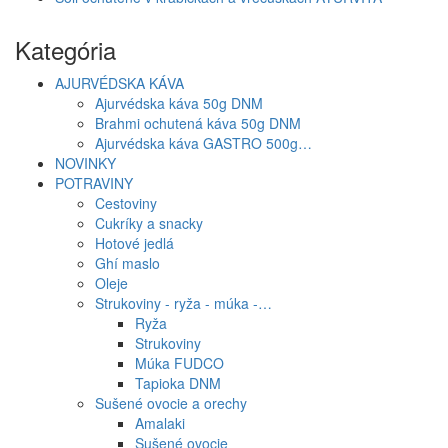
Kategória
AJURVÉDSKA KÁVA
Ajurvédska káva 50g DNM
Brahmi ochutená káva 50g DNM
Ajurvédska káva GASTRO 500g…
NOVINKY
POTRAVINY
Cestoviny
Cukríky a snacky
Hotové jedlá
Ghí maslo
Oleje
Strukoviny - ryža - múka -…
Ryža
Strukoviny
Múka FUDCO
Tapioka DNM
Sušené ovocie a orechy
Amalaki
Sušené ovocie