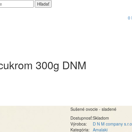
0
m cukrom 300g DNM
Sušené ovocie - sladené
Dostupnosť:
Skladom
Výrobca:
D N M company s.r.o
Kategória:
Amalaki