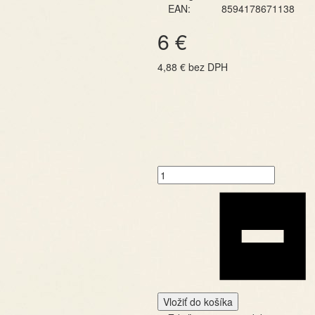
EAN:
8594178671138
6 €
4,88 € bez DPH
Vložiť do košíka