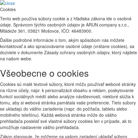
Cookies
Tento web používa súbory cookie a z hľadiska zákona ide o osobné
údaje. Správcom týchto osobných údajov je ARUN company s.r.o.,
Mládeže 361, 03821 Mošovce, IČO: 46483900.
Ďalšie podrobné informácie o tom, akým spôsobom nás môžete
kontaktovať a ako spracovávame osobné údaje (vrátane cookies), sa
dozviete v dokumente Zásady ochrany osobných údajov, ktorý nájdete
na našom webe.
Všeobecne o cookies
Cookies sú malé textové súbory, ktoré môžu používať webové stránky
na rôzne účely, napr. k personalizácii obsahu a reklam, poskytovanie
funkcií sociálnych médií alebo analýze návštevnosti, niektoré slúžia k
tomu, aby si webová stránka pamätala vaše preferencie. Tieto súbory
se ukladajú do vášho zariadenia (napr. do počítača, tabletu alebo
mobilného telefónu). Každá webová stránka môže do vášho
prehliadača posielať své vlastné súbory cookies len v prípade, ak to
umožňuje nastavenie vášho prehliadača.
Zákon stanovuje, že môžeme na vašom zariadení ukladať súbory