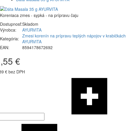
Koreniaca zmes - sypká - na prípravu čaju
Dostupnosť:
Skladom
Výrobca:
AYURVITA
Zmesi korenín na prípravu teplých nápojov v krabičkách
Kategória:
AYURVITA
EAN:
8594178672692
,55 €
89 € bez DPH