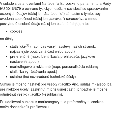
V súlade s ustanoveniami Nariadenia Európskeho parlamentu a Rady
EU 2016/679 o ochrane fyzických osôb, v súvislosti so spracovaním
osobných údajov (ďalej len „Nariadenie“) súhlasím s týmto, aby
uvedená spoločnosť (ďalej len „správca“) spracovávala mnou
poskytnuté osobné údaje (ďalej len osobné údaje), a to:
cookies
na účely:
(1)
statistické
(napr. čas vašej návštevy našich stránok,
najčastejšie používaná část webu apod.)
preferenčné (napr. identifikácia prehliadača, jazykové
nastavenie apod.)
marketingové a reklamné (napr. personalizácia reklamy,
statistika vyhľadávania apod.)
ostatné (iné nezaradené technické účely)
Súhlas je možno nastaviť pre všetky (tlačítko Áno, súhlasím) alebo iba
pre niektoré účely (zaškrtnutím príslušnej časti), prípadne je možné
odmietnuť všetko (tlačítko Nesúhlasím).
Pri udeľovaní súhlasu s marketingovými a preferenčnými cookies
môže dochádzať k profilovaniu.