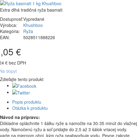
Extra dlhá tradičná ryža basmati
Dostupnosť:
Vypredané
Výrobca:
Khushboo
Kategória:
Ryža
EAN:
5028511888226
,05 €
24 € bez DPH
Na dopyt
Zdieľajte tento produkt
Popis produktu
Otázka k produktu
Návod na prípravu:
Dôkladne opláchnite 1 šálku ryže a namočte na 30-35 minút do vlažnej
vody. Namočenú ryžu a soľ pridajte do 2,5 až 3 šálok vriacej vody.
varte na miernom ohni, kým ryža neabsorbuje vodu. Pevne zakryte