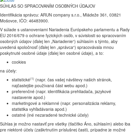
SÚHLAS SO SPRACOVANÍM OSOBNÝCH ÚDAJOV
Identifikácia správcu: ARUN company s.r.o., Mládeže 361, 03821
Mošovce, IČO: 46483900.
V súlade s ustanoveniami Nariadenia Európskeho parlamentu a Rady
EU 2016/679 o ochrane fyzických osôb, v súvislosti so spracovaním
osobných údajov (ďalej len „Nariadenie“) súhlasím s týmto, aby
uvedená spoločnosť (ďalej len „správca“) spracovávala mnou
poskytnuté osobné údaje (ďalej len osobné údaje), a to:
cookies
na účely:
(1)
statistické
(napr. čas vašej návštevy našich stránok,
najčastejšie používaná část webu apod.)
preferenčné (napr. identifikácia prehliadača, jazykové
nastavenie apod.)
marketingové a reklamné (napr. personalizácia reklamy,
statistika vyhľadávania apod.)
ostatné (iné nezaradené technické účely)
Súhlas je možno nastaviť pre všetky (tlačítko Áno, súhlasím) alebo iba
pre niektoré účely (zaškrtnutím príslušnej časti), prípadne je možné