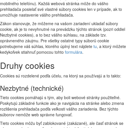
mobilného telefónu). Každá webová stránka môže do vášho
prehliadača posielať své vlastné súbory cookies len v prípade, ak to
umožňuje nastavenie vášho prehliadača.
Zákon stanovuje, že môžeme na vašom zariadení ukladať súbory
cookie, ak je to nevyhnutné na prevádzku týchto stránok (pozri oddiel
Nezbytné cookies), a to bez vášho súhlasu, na základe tzv.
oprávneného záujmu. Pre všetky ostatné typy súborů cookie
potrebujeme váš súhlas, ktorého úplný text nájdete
tu
, a ktorý môžete
kedykoľvek stiahnuť pomocou tohto
formulára
.
Druhy cookies
Cookies sú rozdelené podľa účelu, na ktorý sa používajú a to takto:
Nezbytné (technické)
Tieto cookies pomáhajú s tým, aby boli webové stránky použiteľné.
Poskytujú základné funkcie ako je navigácia na stránke alebo zmena
rozlišenia prehliadača podľa veľkosti vášho zariadenia. Bez týchto
súborov nemôže web správne fungovať.
Tieto cookies môžu byť zablokované (zakázané), ale časť stránok se