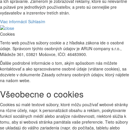
a ich správanie. Zámerom je zobrazovať reklamy, ktoré sú relevantné
a pútavé pre jednotlivých používateľov, a preto sú cennejšie pre
vydavateľov a inzerentov tretích strán.
Viac informácií
Súhlasím
Cookies
Tento web používa súbory cookie a z hľadiska zákona ide o osobné
údaje. Správcom týchto osobných údajov je ARUN company s.r.o.,
Mládeže 361, 03821 Mošovce, IČO: 46483900.
Ďalšie podrobné informácie o tom, akým spôsobom nás môžete
kontaktovať a ako spracovávame osobné údaje (vrátane cookies), sa
dozviete v dokumente Zásady ochrany osobných údajov, ktorý nájdete
na našom webe.
Všeobecne o cookies
Cookies sú malé textové súbory, ktoré môžu používať webové stránky
na rôzne účely, napr. k personalizácii obsahu a reklam, poskytovanie
funkcií sociálnych médií alebo analýze návštevnosti, niektoré slúžia k
tomu, aby si webová stránka pamätala vaše preferencie. Tieto súbory
se ukladajú do vášho zariadenia (napr. do počítača, tabletu alebo