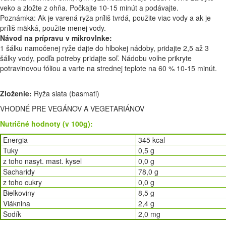
veko a zložte z ohňa. Počkajte 10-15 minút a podávajte.
Poznámka: Ak je varená ryža príliš tvrdá, použite viac vody a ak je
príliš mäkká, použite menej vody.
Návod na prípravu v mikrovlnke:
1 šálku namočenej ryže dajte do hlbokej nádoby, pridajte 2,5 až 3
šálky vody, podľa potreby pridajte soľ. Nádobu voľne prikryte
potravinovou fóliou a varte na strednej teplote na 60 % 10-15 minút.
Zloženie:
Ryža siata (basmati)
VHODNÉ PRE VEGÁNOV A VEGETARIÁNOV
Nutričné hodnoty (v 100g):
Energia
345 kcal
Tuky
0,5 g
z toho nasyt. mast. kysel
0,0 g
Sacharidy
78,0 g
z toho cukry
0,0 g
Bielkoviny
8,5 g
Vláknina
2,4 g
Sodík
2,0 mg