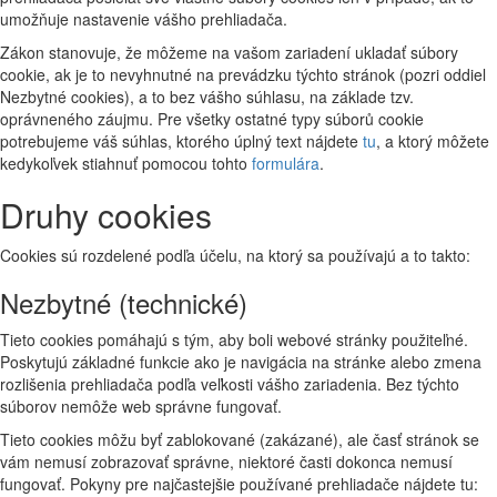
umožňuje nastavenie vášho prehliadača.
Zákon stanovuje, že môžeme na vašom zariadení ukladať súbory
cookie, ak je to nevyhnutné na prevádzku týchto stránok (pozri oddiel
Nezbytné cookies), a to bez vášho súhlasu, na základe tzv.
oprávneného záujmu. Pre všetky ostatné typy súborů cookie
potrebujeme váš súhlas, ktorého úplný text nájdete
tu
, a ktorý môžete
kedykoľvek stiahnuť pomocou tohto
formulára
.
Druhy cookies
Cookies sú rozdelené podľa účelu, na ktorý sa používajú a to takto:
Nezbytné (technické)
Tieto cookies pomáhajú s tým, aby boli webové stránky použiteľné.
Poskytujú základné funkcie ako je navigácia na stránke alebo zmena
rozlišenia prehliadača podľa veľkosti vášho zariadenia. Bez týchto
súborov nemôže web správne fungovať.
Tieto cookies môžu byť zablokované (zakázané), ale časť stránok se
vám nemusí zobrazovať správne, niektoré časti dokonca nemusí
fungovať. Pokyny pre najčastejšie používané prehliadače nájdete tu: