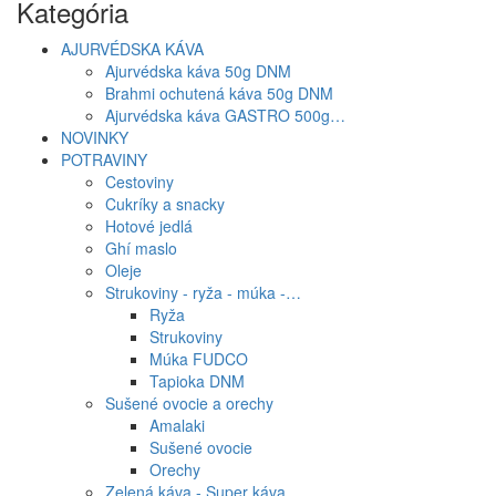
Kategória
AJURVÉDSKA KÁVA
Ajurvédska káva 50g DNM
Brahmi ochutená káva 50g DNM
Ajurvédska káva GASTRO 500g…
NOVINKY
POTRAVINY
Cestoviny
Cukríky a snacky
Hotové jedlá
Ghí maslo
Oleje
Strukoviny - ryža - múka -…
Ryža
Strukoviny
Múka FUDCO
Tapioka DNM
Sušené ovocie a orechy
Amalaki
Sušené ovocie
Orechy
Zelená káva - Super káva