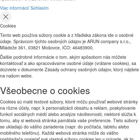
Viac informácií
Súhlasím
Cookies
Tento web používa súbory cookie a z hľadiska zákona ide o osobné
údaje. Správcom týchto osobných údajov je ARUN company s.r.o.,
Mládeže 361, 03821 Mošovce, IČO: 46483900.
Ďalšie podrobné informácie o tom, akým spôsobom nás môžete
kontaktovať a ako spracovávame osobné údaje (vrátane cookies), sa
dozviete v dokumente Zásady ochrany osobných údajov, ktorý nájdete
na našom webe.
Všeobecne o cookies
Cookies sú malé textové súbory, ktoré môžu používať webové stránky
na rôzne účely, napr. k personalizácii obsahu a reklam, poskytovanie
funkcií sociálnych médií alebo analýze návštevnosti, niektoré slúžia k
tomu, aby si webová stránka pamätala vaše preferencie. Tieto súbory
se ukladajú do vášho zariadenia (napr. do počítača, tabletu alebo
mobilného telefónu). Každá webová stránka môže do vášho
prehliadača posielať své vlastné súbory cookies len v prípade, ak to