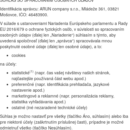
Identifikácia správcu: ARUN company s.r.o., Mládeže 361, 03821
Mošovce, IČO: 46483900.
V súlade s ustanoveniami Nariadenia Európskeho parlamentu a Rady
EU 2016/679 o ochrane fyzických osôb, v súvislosti so spracovaním
osobných údajov (ďalej len „Nariadenie“) súhlasím s týmto, aby
uvedená spoločnosť (ďalej len „správca“) spracovávala mnou
poskytnuté osobné údaje (ďalej len osobné údaje), a to:
cookies
na účely:
(1)
statistické
(napr. čas vašej návštevy našich stránok,
najčastejšie používaná část webu apod.)
preferenčné (napr. identifikácia prehliadača, jazykové
nastavenie apod.)
marketingové a reklamné (napr. personalizácia reklamy,
statistika vyhľadávania apod.)
ostatné (iné nezaradené technické účely)
Súhlas je možno nastaviť pre všetky (tlačítko Áno, súhlasím) alebo iba
pre niektoré účely (zaškrtnutím príslušnej časti), prípadne je možné
odmietnuť všetko (tlačítko Nesúhlasím).