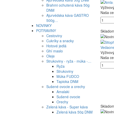
Ajurvédska káva 50g DNM
Brahmi ochutená káva 50g
Výživov
DNM
Naša ce
Ajurvédska káva GASTRO
500g…
NOVINKY
POTRAVINY
Sklado
Cestoviny
Cukríky a snacky
Hotové jedlá
Vedaon
Ghí maslo
Výživov
Oleje
Naša ce
Strukoviny - ryža - múka -…
Ryža
Strukoviny
Múka FUDCO
Tapioka DNM
Sušené ovocie a orechy
Amalaki
Sušené ovocie
Orechy
Sklado
Zelená káva - Super káva
Zelená káva 50g DNM