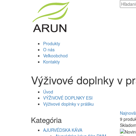
Produkty
O nás
Veľkoobchod
Kontakty
Výživové doplnky v p
Úvod
VÝŽIVOVÉ DOPLNKY ESI
Výživové doplnky v prášku
Najnovš
Kategória
9 produ
Sklado
AJURVÉDSKA KÁVA