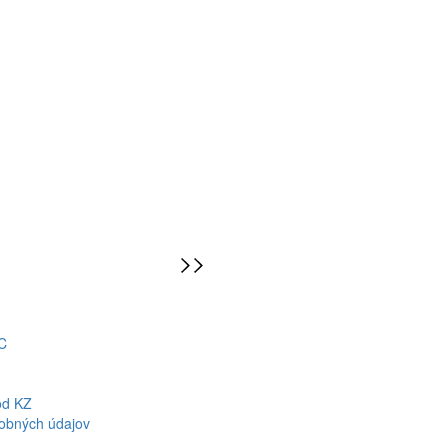
C
od KZ
obných údajov