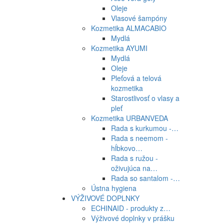
Oleje
Vlasové šampóny
Kozmetika ALMACABIO
Mydlá
Kozmetika AYUMI
Mydlá
Oleje
Pleťová a telová
kozmetika
Starostlivosť o vlasy a
pleť
Kozmetika URBANVEDA
Rada s kurkumou -…
Rada s neemom -
hĺbkovo…
Rada s ružou -
oživujúca na…
Rada so santalom -…
Ústna hygiena
VÝŽIVOVÉ DOPLNKY
ECHINAID - produkty z…
Výživové doplnky v prášku