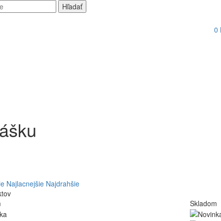
0
rášku
ie
Najlacnejšie
Najdrahšie
ktov
m
Skladom