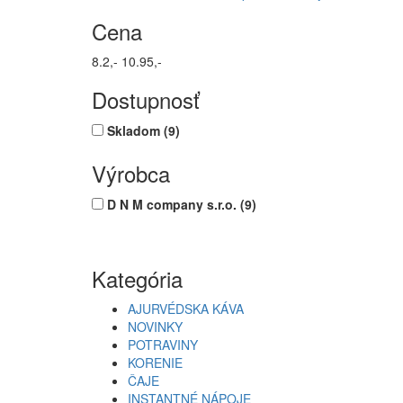
Cena
8.2,-
10.95,-
Dostupnosť
Skladom
(9)
Výrobca
D N M company s.r.o.
(9)
Kategória
AJURVÉDSKA KÁVA
NOVINKY
POTRAVINY
KORENIE
ČAJE
INSTANTNÉ NÁPOJE