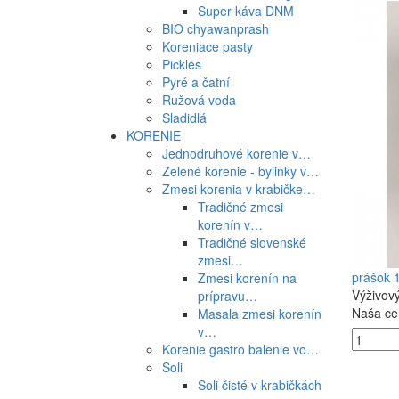
Super káva DNM
BIO chyawanprash
Koreniace pasty
Pickles
Pyré a čatní
Ružová voda
Sladidlá
KORENIE
Jednodruhové korenie v…
Zelené korenie - bylinky v…
Zmesi korenia v krabičke…
Tradičné zmesi
korenín v…
Tradičné slovenské
zmesi…
prášok 
Zmesi korenín na
Výživov
prípravu…
Naša ce
Masala zmesi korenín
v…
Korenie gastro balenie vo…
Soli
Soli čisté v krabičkách