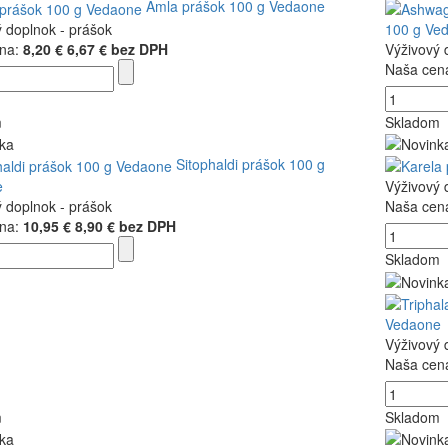
Amla prášok 100 g Vedaone
ý doplnok - prášok
100 g Ve
na:
8,20 €
6,67 € bez DPH
Výživový 
Naša cen
m
Skladom
Sitophaldi prášok 100 g
e
Výživový 
ý doplnok - prášok
Naša cen
na:
10,95 €
8,90 € bez DPH
Skladom
Vedaone
Výživový 
Naša cen
m
Skladom